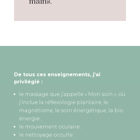
mains.
De tous ces enseignements, j’ai
privilégié :
le massage que j’appelle « Mon soin », où
j’inclue la réflexologie plantaire, le
magnétisme, le soin énergétique, la bio
énergie ;
le mouvement oculaire ;
le nettoyage occulte ;