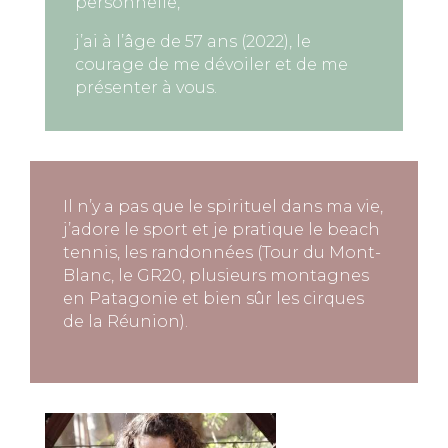
personnelle,
j’ai à l’âge de 57 ans (2022), le
courage de me dévoiler et de me
présenter à vous.
Il n’y a pas que le spirituel dans ma vie,
j’adore le sport et je pratique le beach
tennis, les randonnées (Tour du Mont-
Blanc, le GR20, plusieurs montagnes
en Patagonie et bien sûr les cirques
de la Réunion).