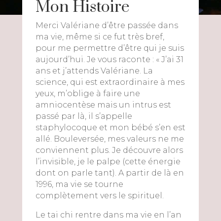
Mon Histoire
Merci Valériane d’être passée dans
ma vie, même si ce fut très bref,
pour me permettre d’être qui je suis
aujourd’hui. Je vous raconte : « J’ai 31
ans et j’attends Valériane. La
science, qui est extraordinaire à mes
yeux, m’oblige à faire une
amniocentèse mais un intrus est
passé par là, il s’appelle
staphylocoque et mon bébé s’en est
allé. Bouleversée, mes valeurs ne me
conviennent plus. Je découvre alors
l’invisible, je le palpe (cette énergie
dont on parle tant). A partir de là en
1996, ma vie se tourne
complètement vers le spirituel.
Le tai chi rentre dans ma vie en l’an