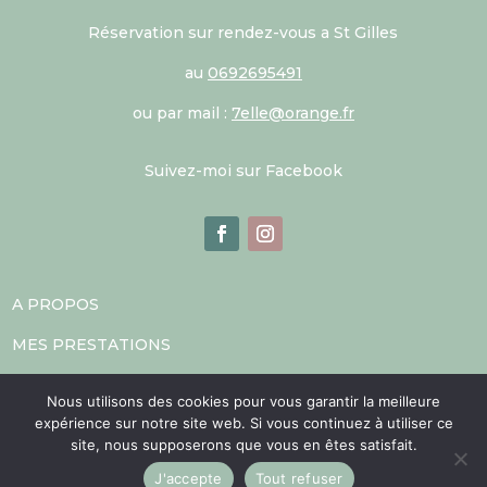
Réservation sur rendez-vous a St Gilles
au
0692695491
ou par mail :
7elle@orange.fr
Suivez-moi sur Facebook
A PROPOS
MES PRESTATIONS
MASSAGE HOLISTIQUE ET THÉRAPEUTIQUE
Nous utilisons des cookies pour vous garantir la meilleure
expérience sur notre site web. Si vous continuez à utiliser ce
MÉDITATIONS ET BAINS SONORES
site, nous supposerons que vous en êtes satisfait.
TA
Ï
-CHI CHUAN/QI GONG
J'accepte
Tout refuser