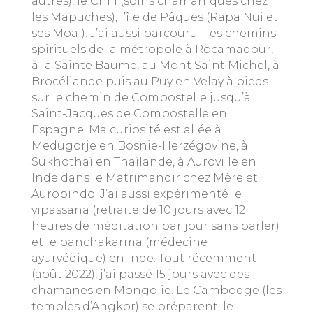
autres), le Chili (soins chamaniques chez
les Mapuches), l’île de Pâques (Rapa Nui et
ses Moaï). J’ai aussi parcouru
les chemins
spirituels de la métropole à Rocamadour,
à la Sainte Baume, au Mont Saint Michel, à
Brocéliande puis au Puy en Velay à pieds
sur le chemin de Compostelle jusqu’à
Saint-Jacques de Compostelle en
Espagne. Ma curiosité est allée à
Medugorje en Bosnie-Herzégovine, à
Sukhothaï en Thaïlande, à Auroville en
Inde dans le Matrimandir chez Mère et
Aurobindo. J’ai aussi expérimenté le
vipassana (retraite de 10 jours avec 12
heures de méditation par jour sans parler)
et le panchakarma (médecine
ayurvédique) en Inde. Tout récemment
(août 2022), j’ai passé 15 jours avec des
chamanes en Mongolie. Le Cambodge (les
temples d’Angkor) se préparent, le